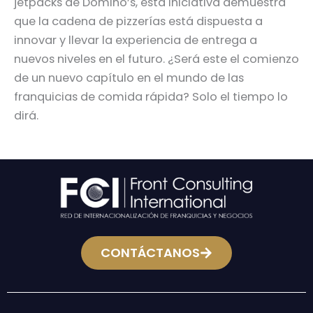
jetpacks de Domino’s, esta iniciativa demuestra
que la cadena de pizzerías está dispuesta a
innovar y llevar la experiencia de entrega a
nuevos niveles en el futuro. ¿Será este el comienzo
de un nuevo capítulo en el mundo de las
franquicias de comida rápida? Solo el tiempo lo
dirá.
CONTÁCTANOS