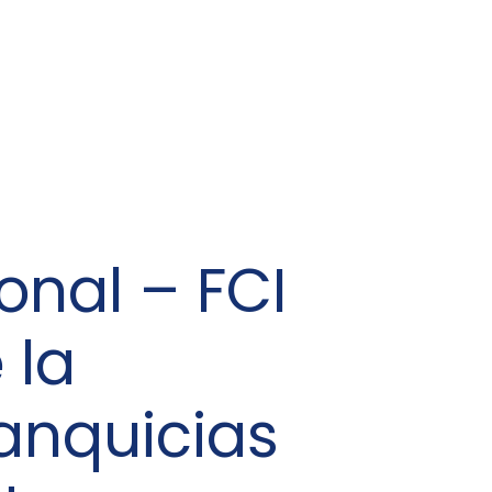
onal – FCI
 la
ranquicias