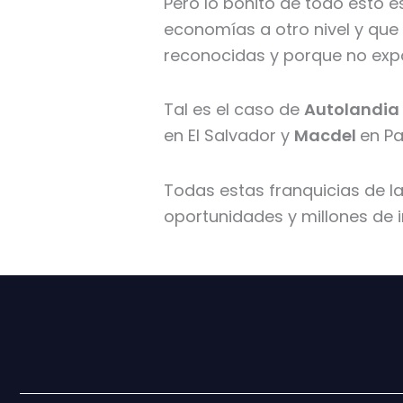
Pero lo bonito de todo esto 
economías a otro nivel y qu
reconocidas y porque no expo
Tal es el caso de
Autolandia
en El Salvador y
Macdel
en P
Todas estas franquicias de l
oportunidades y millones de 