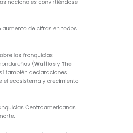
as nacionales convirtiéndose
n aumento de cifras en todos
bre las franquicias
hondureñas (
Wafflos
y
The
Así también declaraciones
e el ecosistema y crecimiento
ranquicias Centroamericanas
norte.