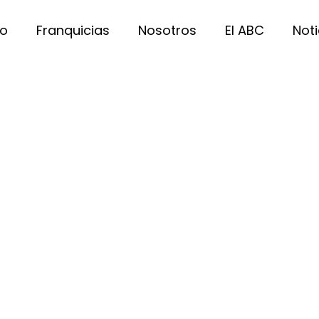
io
Franquicias
Nosotros
El ABC
Noti