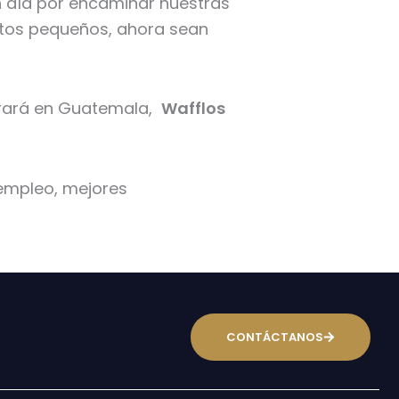
n día por encaminar nuestras
ntos pequeños, ahora sean
rará en Guatemala,
Wafflos
 empleo, mejores
CONTÁCTANOS