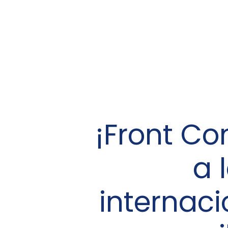
¡Front Co
a 
internaci