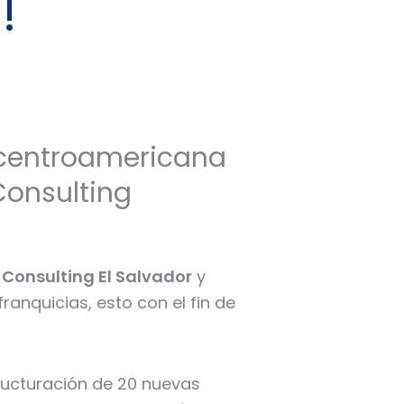
!
n centroamericana
Consulting
 Consulting El Salvador
y
anquicias, esto con el fin de
ructuración de 20 nuevas