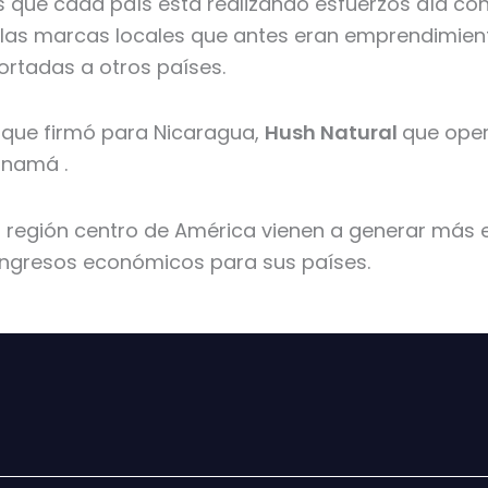
es que cada país está realizando esfuerzos día co
e las marcas locales que antes eran emprendimie
rtadas a otros países.
que firmó para Nicaragua,
Hush Natural
que ope
anamá .
a región centro de América vienen a generar más
ingresos económicos para sus países.